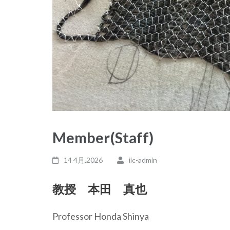
Member(Staff)
14 4月,2026
iic-admin
教授 本田 真也
Professor Honda Shinya