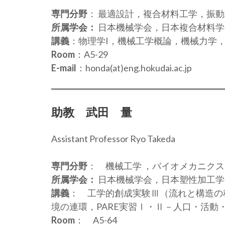
専門分野
： 最適設計，複合材料工学，振
所属学会：
日本機械学会，日本複合材料学
講義
：物理学I，機械工学概論，機械力学，固体
Room
：A5-29
E-mail
：honda(at)eng.hokudai.ac.jp
助教 武田 量
Assistant Professor Ryo Takeda
専門分野
： 機械工学 ，バイオメカニク
所属学会：
日本機械学会，日本塑性加工学
講義
： 工学的創成実験Ⅲ（流れと構造の
境の連環，PARE実習Ⅰ・Ⅱ－人口・活動
Room
： A5-64