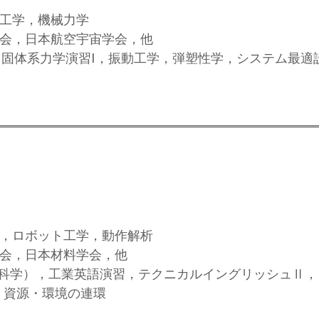
動工学，機械力学
会，日本航空宇宙学会，他
系力学演習I，振動工学，弾塑性学，システム最適設計論特論，Op
ス，ロボット工学，動作解析
会，日本材料学会，他
科学），工業英語演習，テクニカルイングリッシュⅡ，P
・資源・環境の連環