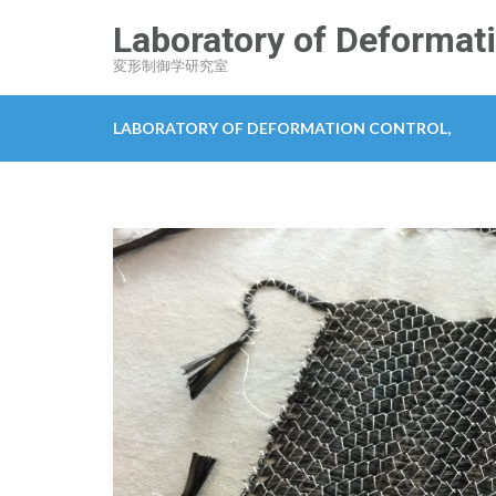
コ
Laboratory of Deformati
ン
変形制御学研究室
テ
ン
LABORATORY OF DEFORMATION CONTROL,
ツ
へ
ス
キ
ッ
プ
(Enter
を
押
す)