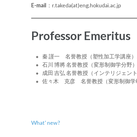
E-mail
：r.takeda(at)eng.hokudai.ac.jp
Professor Emeritus
秦 謹一 名誉教授（塑性加工学講座）, Emer. Pro
石川 博將 名誉教授（変形制御学分野）, Emer. Pr
成田 吉弘 名誉教授（インテリジェントデザイン研究室）
佐々木 克彦 名誉教授（変形制御学研究室），Emer
投
What’ new?
稿